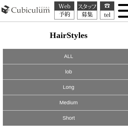
HairStyles
ALL
lob
Long
Medium
Short