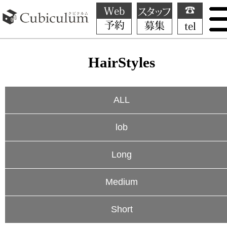
HairStyles
ALL
lob
Long
Medium
Short